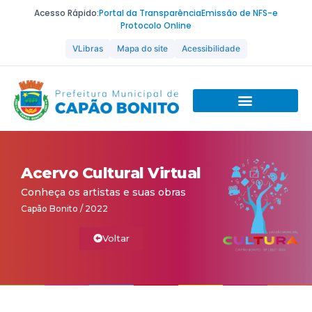
Acesso Rápido:
Portal da Transparência
Emissão de NFS-e
Protocolo Online
VLibras
Mapa do site
Acessibilidade
Acervo Cultural Virtual
Conheça os artistas e suas obras
Capão Bonito / 2022
Voltar