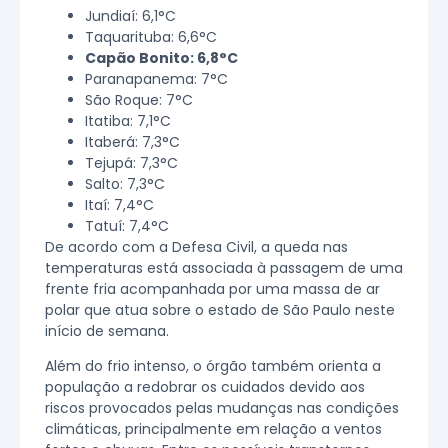
Jundiaí: 6,1°C
Taquarituba: 6,6°C
Capão Bonito: 6,8°C
Paranapanema: 7°C
São Roque: 7°C
Itatiba: 7,1°C
Itaberá: 7,3°C
Tejupá: 7,3°C
Salto: 7,3°C
Itaí: 7,4°C
Tatuí: 7,4°C
De acordo com a Defesa Civil, a queda nas
temperaturas está associada à passagem de uma
frente fria acompanhada por uma massa de ar
polar que atua sobre o estado de São Paulo neste
início de semana.
Além do frio intenso, o órgão também orienta a
população a redobrar os cuidados devido aos
riscos provocados pelas mudanças nas condições
climáticas, principalmente em relação a ventos