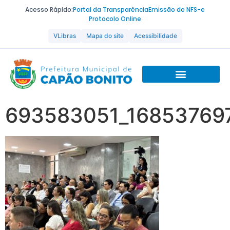
Acesso Rápido:
Portal da Transparência
Emissão de NFS-e
Protocolo Online
VLibras
Mapa do site
Acessibilidade
693583051_16853769